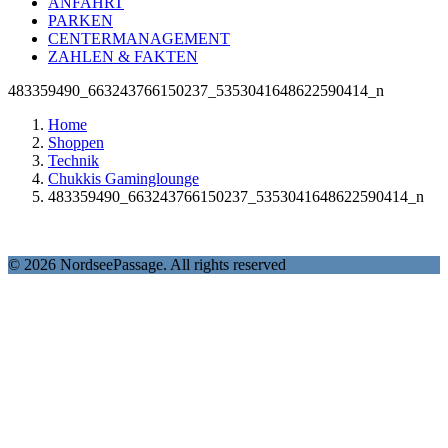
ANFAHRT
PARKEN
CENTERMANAGEMENT
ZAHLEN & FAKTEN
483359490_663243766150237_5353041648622590414_n
Home
Shoppen
Technik
Chukkis Gaminglounge
483359490_663243766150237_5353041648622590414_n
© 2026 NordseePassage. All rights reserved